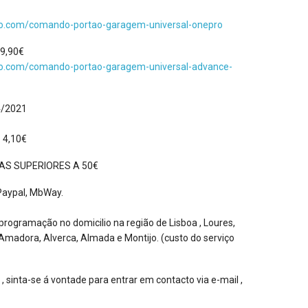
io.com/comando-portao-garagem-universal-onepro
9,90€
io.com/comando-portao-garagem-universal-advance-
4/2021
o 4,10€
S SUPERIORES A 50€
Paypal, MbWay.
 programação no domicilio na região de Lisboa , Loures,
a, Amadora, Alverca, Almada e Montijo. (custo do serviço
 sinta-se á vontade para entrar em contacto via e-mail ,