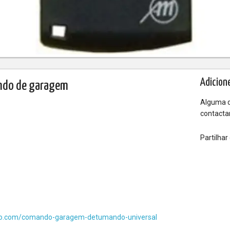
Adicion
ndo de garagem
Alguma d
contactar
Partilha
io.com/comando-garagem-detumando-universal